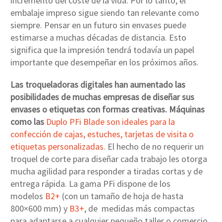
incremento del coste de la vida. Por lo tanto, el
embalaje impreso sigue siendo tan relevante como
siempre. Pensar en un futuro sin envases puede
estimarse a muchas décadas de distancia. Esto
significa que la impresión tendrá todavía un papel
importante que desempeñar en los próximos años.
Las troqueladoras digitales han aumentado las
posibilidades de muchas empresas de diseñar sus
envases o etiquetas con formas creativas. Máquinas
como las
Duplo PFi Blade son ideales para la
confección de cajas, estuches, tarjetas de visita o
etiquetas personalizadas.
El hecho de no requerir un
troquel de corte para diseñar cada trabajo les otorga
mucha agilidad para responder a tiradas cortas y de
entrega rápida. La gama PFi dispone de los
modelos
B2+
(con un tamaño de hoja de hasta
800×600 mm) y
B3+
, de medidas más compactas
para adaptarse a cualquier pequeño taller o comercio