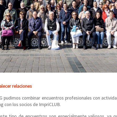
alecer relaciones
MG pudimos combinar encuentros profesionales con activi
ing con los socios de ImpriCLUB.
ste tipo de encuentros son especialmente valiosos, ya q