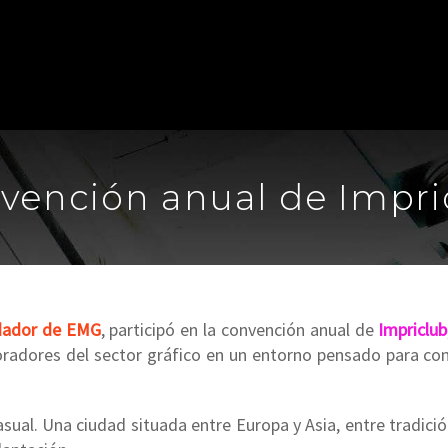
convención anual de Impr
dador de EMG
, participó en la convención anual de
Impriclub
oradores del sector gráfico en un entorno pensado para comp
al. Una ciudad situada entre Europa y Asia, entre tradición