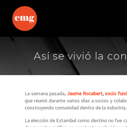
Así se vivió la 
La semana pasada,
Jaume Rocabert
,
socio fun
que reunió durante varios días a socios y colab
construyendo comunidad dentro de la industria.
La elección de Estambul como destino no fue casu