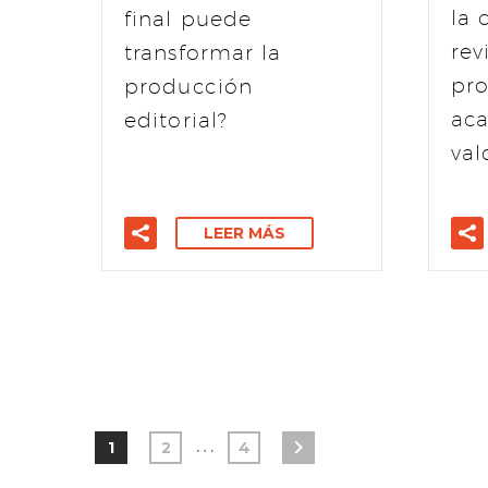
la 
final puede
rev
transformar la
pro
producción
ac
editorial?
val
LEER MÁS
…
1
2
4