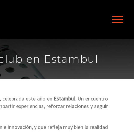
iclub en Estambul
, celebrada este año en
Estambul
.
Un encuentro
artir experiencias, reforzar relaciones y seguir
 e innovación, y que refleja muy bien la realidad