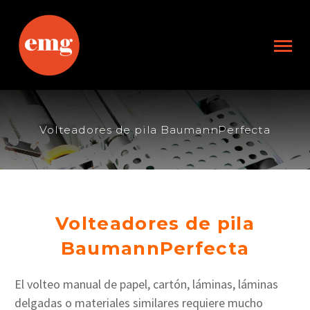
Volteadores de pila BaumannPerfecta
Volteadores de pila
BaumannPerfecta
El volteo manual de papel, cartón, láminas, láminas
delgadas o materiales similares requiere mucho