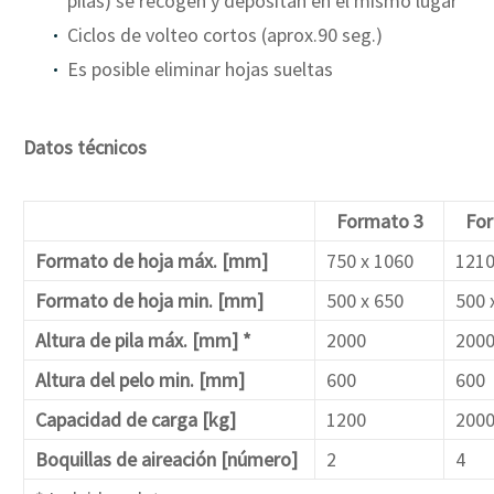
pilas) se recogen y depositan en el mismo lugar
Ciclos de volteo cortos (aprox.90 seg.)
Es posible eliminar hojas sueltas
Datos técnicos
Formato 3
Fo
Formato de hoja máx. [mm]
750 x 1060
1210
Formato de hoja min. [mm]
500 x 650
500 
Altura de pila máx. [mm] *
2000
200
Altura del pelo min. [mm]
600
600
Capacidad de carga [kg]
1200
200
Boquillas de aireación [número]
2
4