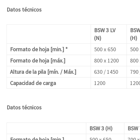
Datos técnicos
BSW 3 LV
BSW
(N)
(H)
Formato de hoja [min.] *
500 x 650
500 
Formato de hoja [máx.]
800 x 1200
800 
Altura de la pila [mín. / Máx.]
630 / 1450
790 
Capacidad de carga
1200
120
Datos técnicos
BSW 3 (H)
BSW 
Formato de hoja [min.]
500 x 650
700 x