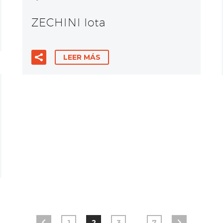
ZECHINI Iota
LEER MÁS
…
1
2
3
7