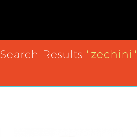
Search Results
"zechini