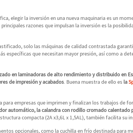
áfica, elegir la inversión en una nueva maquinaria es un m
 principales razones que impulsan la inversión es la posibil
astificado, solo las máquinas de calidad contrastada garan
ás específicas que necesitan mayor presión, así como a de
izado en laminadoras de alto rendimiento y distribuido en 
leres de impresión y acabados
. Buena muestra de ello es
la
Sp
 para empresas que imprimen y finalizan los trabajos de fo
or automático, la calandra con rodillo cromado calentado po
estructura compacta (2A x3,6L x 1,5AL), también facilita su i
entos opcionales, como la cuchilla en frío destinada para mú