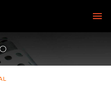
NO
AL