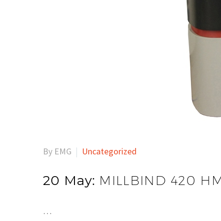
By EMG
Uncategorized
20 May:
MILLBIND 420 HM
…