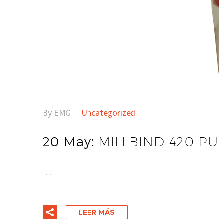
By EMG
Uncategorized
20 May:
MILLBIND 420 P
…
LEER MÁS