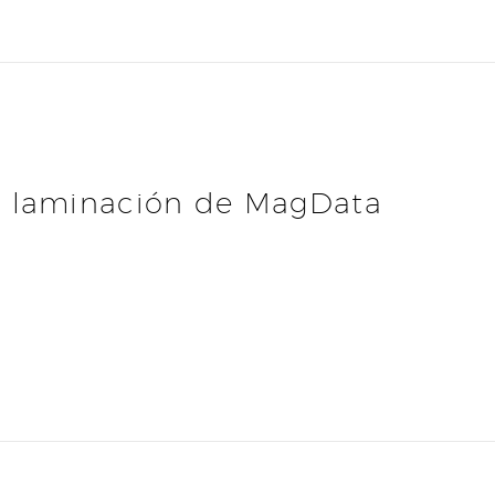
e laminación de MagData