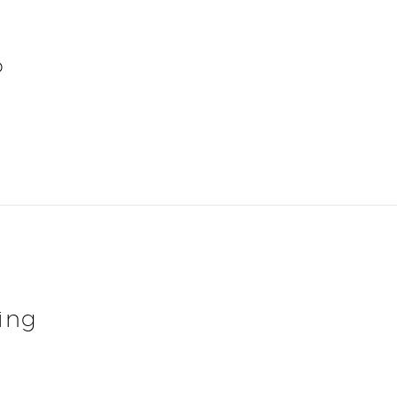
P
ing